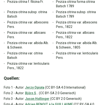
Peziza citrina f. filicina Fr.
Peziza citrina forma citrina
Batsch 1789
Peziza citrina subsp. citrina
Peziza citrina subsp. citrina
Batsch
Batsch 1789
Peziza citrina var. albescens
Peziza citrina var. albescens
Pers.
Pers., 1822
Peziza citrina var. albicans
Peziza citrina var. albicans
Pers.
Pers., 1822
Peziza citrina var. albida Alb.
Peziza citrina var. albida Alb.
& Schwein.
& Schwein., 1805
Peziza citrina var. citrina
Peziza citrina var. lenticularis
Batsch
Pers.
Peziza citrina var. lenticularis
Pers., 1822
Quellen:
Foto 1 - Autor:
Jerzy Opioła
(CC BY-SA 4.0 International)
Foto 2 - Autor:
Björn S
... (CC BY-SA 2.0 Generisch)
Foto 3 - Autor:
Jason Hollinger
(CC BY 2.0 Generisch)
Foto 4 - Autor:
Adrien BENOIT à la GUILLAUME
(CC BY-SA 4.0