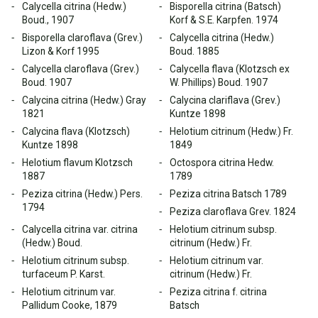
Calycella citrina (Hedw.)
Bisporella citrina (Batsch)
Boud., 1907
Korf & S.E. Karpfen. 1974
Bisporella claroflava (Grev.)
Calycella citrina (Hedw.)
Lizon & Korf 1995
Boud. 1885
Calycella claroflava (Grev.)
Calycella flava (Klotzsch ex
Boud. 1907
W. Phillips) Boud. 1907
Calycina citrina (Hedw.) Gray
Calycina clariflava (Grev.)
1821
Kuntze 1898
Calycina flava (Klotzsch)
Helotium citrinum (Hedw.) Fr.
Kuntze 1898
1849
Helotium flavum Klotzsch
Octospora citrina Hedw.
1887
1789
Peziza citrina (Hedw.) Pers.
Peziza citrina Batsch 1789
1794
Peziza claroflava Grev. 1824
Calycella citrina var. citrina
Helotium citrinum subsp.
(Hedw.) Boud.
citrinum (Hedw.) Fr.
Helotium citrinum subsp.
Helotium citrinum var.
turfaceum P. Karst.
citrinum (Hedw.) Fr.
Helotium citrinum var.
Peziza citrina f. citrina
Pallidum Cooke, 1879
Batsch