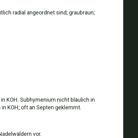
ch radial angeordnet sind; graubraun;
ch in KOH. Subhymenium nicht bläulich in
un in KOH; oft an Septen geklemmt.
adelwäldern vor.