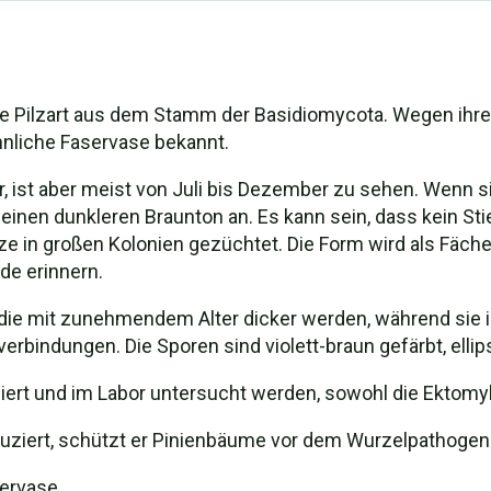
are Pilzart aus dem Stamm der Basidiomycota. Wegen ihr
nliche Faservase bekannt.
 ist aber meist von Juli bis Dezember zu sehen. Wenn sic
nen dunkleren Braunton an. Es kann sein, dass kein Stiel
e in großen Kolonien gezüchtet. Die Form wird als Fäche
de erinnern.
die mit zunehmendem Alter dicker werden, während sie in
rbindungen. Die Sporen sind violett-braun gefärbt, ellip
rt und im Labor untersucht werden, sowohl die Ektomyko
oduziert, schützt er Pinienbäume vor dem Wurzelpathoge
ervase.