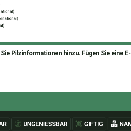
)
ational)
rnational)
al)
AR
UNGENIESSBAR
GIFTIG
NAM