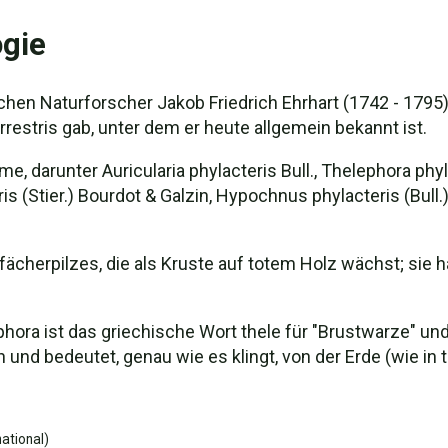
gie
en Naturforscher Jakob Friedrich Ehrhart (1742 - 1795)
estris gab, unter dem er heute allgemein bekannt ist.
 darunter Auricularia phylacteris Bull., Thelephora phylac
ris (Stier.) Bourdot & Galzin, Hypochnus phylacteris (Bull.
dfächerpilzes, die als Kruste auf totem Holz wächst; si
a ist das griechische Wort thele für "Brustwarze" und p
h und bedeutet, genau wie es klingt, von der Erde (wie in t
ational)