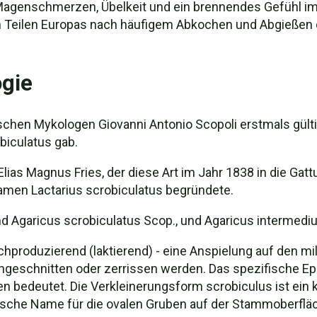
genschmerzen, Übelkeit und ein brennendes Gefühl im H
nigen Teilen Europas nach häufigem Abkochen und Abgieß
gie
ischen Mykologen Giovanni Antonio Scopoli erstmals gült
iculatus gab.
as Magnus Fries, der diese Art im Jahr 1838 in die Gatt
amen Lactarius scrobiculatus begründete.
 Agaricus scrobiculatus Scop., und Agaricus intermedius
produzierend (laktierend) - eine Anspielung auf den mil
 angeschnitten oder zerrissen werden. Das spezifische 
en bedeutet. Die Verkleinerungsform scrobiculus ist ein k
nische Name für die ovalen Gruben auf der Stammoberfläc