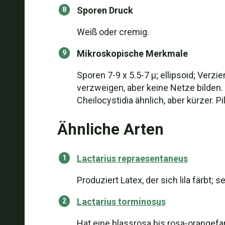
Sporen Druck
Weiß oder cremig.
Mikroskopische Merkmale
Sporen 7-9 x 5.5-7 µ; ellipsoid; Verz
verzweigen, aber keine Netze bilden. 
Cheilocystidia ähnlich, aber kürzer. P
Ähnliche Arten
Lactarius repraesentaneus
Produziert Latex, der sich lila färbt; 
Lactarius torminosus
Hat eine blassrosa bis rosa-orangefa