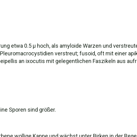
ierung etwa 0.5 µ hoch, als amyloide Warzen und verstreute
Pleuromacrocystidien verstreut; fusoid, oft mit einer api
ileipellis an ixocutis mit gelegentlichen Faszikeln aus a
seine Sporen sind größer.
rbene wollige Kappe und wächst unter Birken in der Reg