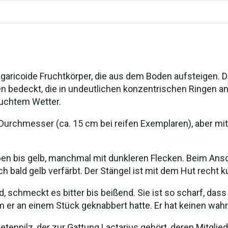
garicoide Fruchtkörper, die aus dem Boden aufsteigen. Di
n bedeckt, die in undeutlichen konzentrischen Ringen ang
euchtem Wetter.
Durchmesser (ca. 15 cm bei reifen Exemplaren), aber mit 
en bis gelb, manchmal mit dunkleren Flecken. Beim Ansch
ch bald gelb verfärbt. Der Stängel ist mit dem Hut recht 
, schmeckt es bitter bis beißend. Sie ist so scharf, dass
er an einem Stück geknabbert hatte. Er hat keinen wa
etenpilz, der zur Gattung Lactarius gehört, deren Mitglie