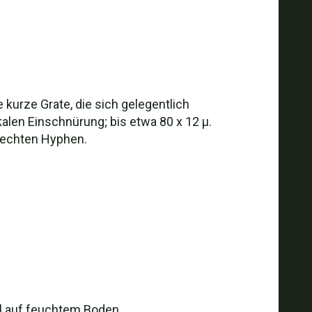
 kurze Grate, die sich gelegentlich
kalen Einschnürung; bis etwa 80 x 12 µ.
ufrechten Hyphen.
el auf feuchtem Boden.