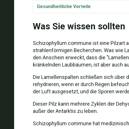
Gesundheitliche Vorteile
Taxonomie und Etymologie
Was Sie wissen sollten
Synonyme und Varietäten
Schizophyllum commune ist eine Pilzart a
Schizophyllum commune Video
strahlenförmigen Becherchen. Was wie L
den Anschein erweckt, dass die "Lamellen"
kränkelnden Laubbäumen, ist aber auch auf
Die Lamellenspalten schließen sich über 
rehydrieren, wenn er durch Regen befeuch
der Luft ausgesetzt, und die Sporen werd
Dieser Pilz kann mehrere Zyklen der Dehyd
außer der Antarktis zu leben.
Schizophyllum commune hat medizinische