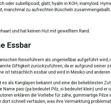
h oder subellipsoid; glatt; hyalin in KOH; inamyloid. Hyme
reit, manchmal zu aufrechten Büscheln zusammengeball
 behaart und hat keinen Hut mit gewelltem Rand.
e Essbar
ischen Reiseführern als ungenießbar aufgeführt wird, is
nnte Giftigkeit zurückzuführen, da er aufgrund seiner z
e ist tatsächlich essbar und wird in Mexiko und anderen
st es als Kanglayen bekannt und eine der beliebtesten Zu
e Name pasi (pa bedeutet Pilz, si bedeutet klein) und er
oren erklären die Vorliebe für zähe, gummiartige Pilze i
 dort schnell verfaulen, was ihre Vermarktung problema