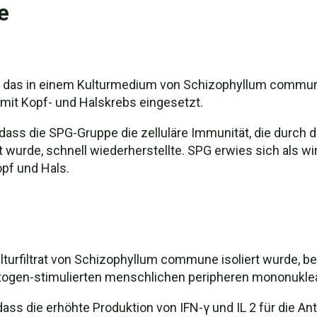
e
an, das in einem Kulturmedium von Schizophyllum commune
mit Kopf- und Halskrebs eingesetzt.
ass die SPG-Gruppe die zelluläre Immunität, die durch d
gt wurde, schnell wiederherstellte. SPG erwies sich al
opf und Hals.
lturfiltrat von Schizophyllum commune isoliert wurde, bee
 mitogen-stimulierten menschlichen peripheren mononukle
ass die erhöhte Produktion von IFN-γ und IL 2 für die An