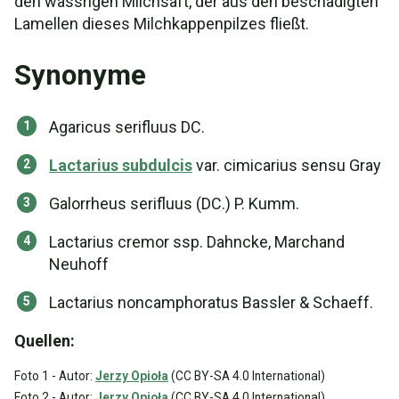
den wässrigen Milchsaft, der aus den beschädigten
Lamellen dieses Milchkappenpilzes fließt.
Synonyme
Agaricus serifluus DC.
Lactarius subdulcis
var. cimicarius sensu Gray
Galorrheus serifluus (DC.) P. Kumm.
Lactarius cremor ssp. Dahncke, Marchand
Neuhoff
Lactarius noncamphoratus Bassler & Schaeff.
Quellen:
Foto 1 - Autor:
Jerzy Opioła
(CC BY-SA 4.0 International)
Foto 2 - Autor:
Jerzy Opioła
(CC BY-SA 4.0 International)