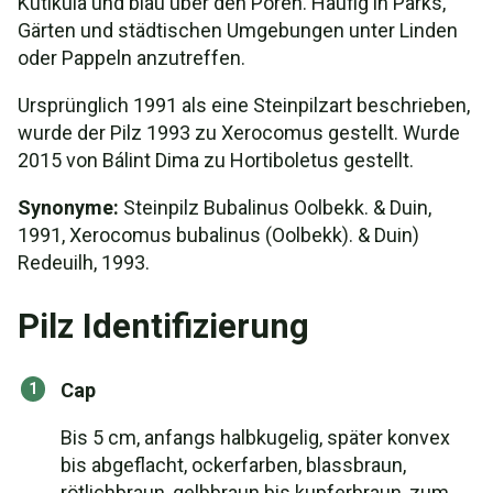
Kutikula und blau über den Poren. Häufig in Parks,
Gärten und städtischen Umgebungen unter Linden
oder Pappeln anzutreffen.
Ursprünglich 1991 als eine Steinpilzart beschrieben,
wurde der Pilz 1993 zu Xerocomus gestellt. Wurde
2015 von Bálint Dima zu Hortiboletus gestellt.
Synonyme:
Steinpilz Bubalinus Oolbekk. & Duin,
1991, Xerocomus bubalinus (Oolbekk). & Duin)
Redeuilh, 1993.
Pilz Identifizierung
Cap
Bis 5 cm, anfangs halbkugelig, später konvex
bis abgeflacht, ockerfarben, blassbraun,
rötlichbraun, gelbbraun bis kupferbraun, zum