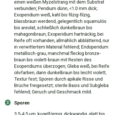
einen weißen Myzelstrang mit dem Substrat
verbunden; Peridium dünn, <1.0 mm dick;
Exoperidium weiß, kahl bis filzig-filzig,
blassbraun werdend, gelegentlich squamulös
bis areolat, schließlich dunkelbraun bis
mahagonibraun; Exoperidium hartnäckig, bei
Reife oft vorhanden, allmählich abblätternd, nur
in verwittertem Material fehlend; Endoperidum
metallisch-grau, manchmal fleckig bronze-
braun bis violett-braun mit Resten des
Exoperidiums überzogen; Gleba weiß, bei Reife
olivfarben, dann dunkelbraun bis leicht violett,
Textur fest; Sporen durch apikale Risse und
Brüche freigesetzt; sterile Basis und Subgleba
fehlend; Geruch und Geschmack mild.
Sporen
3.5-4.5 µm, kugelförmig, dickwandig, glatt bis