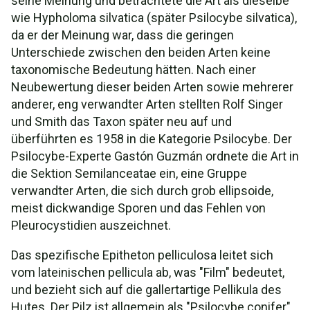
seine Meinung und betrachtete die Art als dieselbe
wie Hypholoma silvatica (später Psilocybe silvatica),
da er der Meinung war, dass die geringen
Unterschiede zwischen den beiden Arten keine
taxonomische Bedeutung hätten. Nach einer
Neubewertung dieser beiden Arten sowie mehrerer
anderer, eng verwandter Arten stellten Rolf Singer
und Smith das Taxon später neu auf und
überführten es 1958 in die Kategorie Psilocybe. Der
Psilocybe-Experte Gastón Guzmán ordnete die Art in
die Sektion Semilanceatae ein, eine Gruppe
verwandter Arten, die sich durch grob ellipsoide,
meist dickwandige Sporen und das Fehlen von
Pleurocystidien auszeichnet.
Das spezifische Epitheton pelliculosa leitet sich
vom lateinischen pellicula ab, was "Film" bedeutet,
und bezieht sich auf die gallertartige Pellikula des
Hutes. Der Pilz ist allgemein als "Psilocybe conifer"