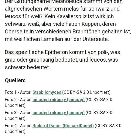
Der Gattungsname Melanoleuca stammt von den
altgriechischen Wörtern melas für schwarz und
leucos für weiß. Kein Kavalierspilz ist wirklich
schwarz-weiß, aber viele haben Kappen, deren
Oberseite in verschiedenen Brauntönen gehalten ist,
mit weißlichen Lamellen auf der Unterseite.
Das spezifische Epitheton kommt von poli-, was
grau oder grauhaarig bedeutet, und leucos, was
schwarz bedeutet.
Quellen:
Foto 1 - Autor:
Strobilomyces
(CC BY-SA 3.0 Unportiert)
Foto 2 - Autor:
amadej trnkoczy (amadej)
(CC BY-SA 3.0
Unportiert)
Foto 3 - Autor:
amadej trnkoczy (amadej)
(CC BY-SA 3.0
Unportiert)
Foto 4 - Autor:
Richard Daniel (RichardDaniel)
(CC BY-SA 3.0
Unportiert)