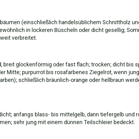
lbäumen (einschließlich handelsüblichem Schnittholz un
wöhnlich in lockeren Büscheln oder dicht gesellig; Somm
eit verbreitet.
 breit glockenförmig oder fast flach; trocken; dicht bis 
 Mitte; purpurrot bis rosafarbenes Ziegelrot, wenn jung
arben); schließlich bräunlich-orange oder hellbraun wer
icht; anfangs blass- bis mittelgelb, dann tiefergelb und 
men; sehr jung mit einem dünnen Teilschleier bedeckt.