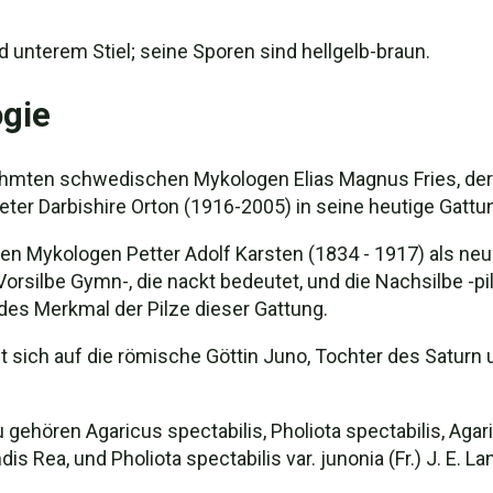
d unterem Stiel; seine Sporen sind hellgelb-braun.
gie
mten schwedischen Mykologen Elias Magnus Fries, der 
er Darbishire Orton (1916-2005) in seine heutige Gattun
n Mykologen Petter Adolf Karsten (1834 - 1917) als ne
rsilbe Gymn-, die nackt bedeutet, und die Nachsilbe -pi
des Merkmal der Pilze dieser Gattung.
 sich auf die römische Göttin Juno, Tochter des Saturn
gehören Agaricus spectabilis, Pholiota spectabilis, Agari
ndis Rea, und Pholiota spectabilis var. junonia (Fr.) J. E. La