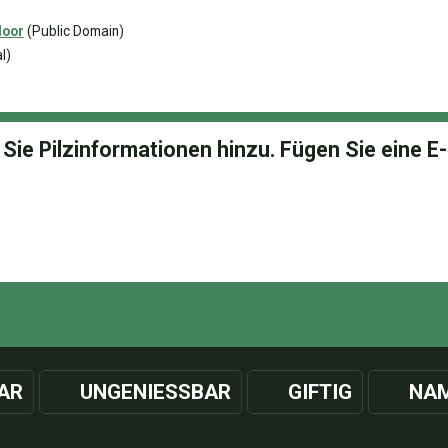
loor
(Public Domain)
l)
AR
UNGENIESSBAR
GIFTIG
NAM