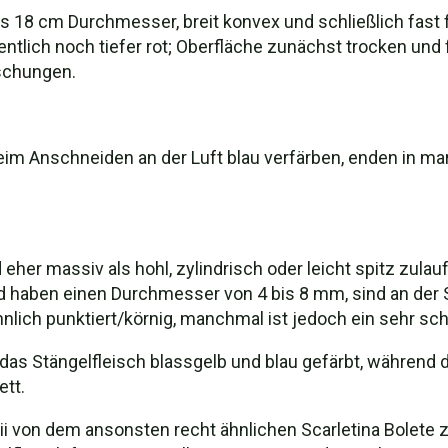
 18 cm Durchmesser, breit konvex und schließlich fast f
entlich noch tiefer rot; Oberfläche zunächst trocken un
schungen.
eim Anschneiden an der Luft blau verfärben, enden in ma
nd eher massiv als hohl, zylindrisch oder leicht spitz zul
nd haben einen Durchmesser von 4 bis 8 mm, sind an der 
hnlich punktiert/körnig, manchmal ist jedoch ein sehr 
 das Stängelfleisch blassgelb und blau gefärbt, während d
ett.
etii von dem ansonsten recht ähnlichen Scarletina Bolete