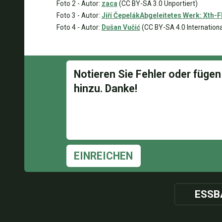
Foto 2 - Autor:
zaca
(CC BY-SA 3.0 Unportiert)
Foto 3 - Autor:
Jiří ČepelákAbgeleitetes Werk: Xth-F
Foto 4 - Autor:
Dušan Vučić
(CC BY-SA 4.0 Internationa
EINREICHEN
ESSB