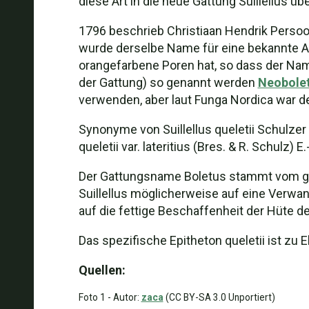
diese Art in die neue Gattung Suillellus ü
1796 beschrieb Christiaan Hendrik Persoo
wurde derselbe Name für eine bekannte Ar
orangefarbene Poren hat, so dass der Nam
der Gattung) so genannt werden
Neobolet
verwenden, aber laut Funga Nordica war der
Synonyme von Suillellus queletii Schulzer si
queletii var. lateritius (Bres. & R. Schulz) E.-
Der Gattungsname Boletus stammt vom gr
Suillellus möglicherweise auf eine Verwand
auf die fettige Beschaffenheit der Hüte de
Das spezifische Epitheton queletii ist 
Quellen:
Foto 1 - Autor:
zaca
(CC BY-SA 3.0 Unportiert)