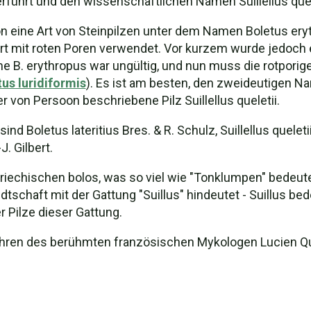
berführt und den wissenschaftlichen Namen Suillellus quel
n eine Art von Steinpilzen unter dem Namen Boletus ery
t mit roten Poren verwendet. Vor kurzem wurde jedoch e
e B. erythropus war ungültig, und nun muss die rotporig
us luridiformis
). Es ist am besten, den zweideutigen N
 von Persoon beschriebene Pilz Suillellus queletii.
nd Boletus lateritius Bres. & R. Schulz, Suillellus queleti
J. Gilbert.
iechischen bolos, was so viel wie "Tonklumpen" bedeut
tschaft mit der Gattung "Suillus" hindeutet - Suillus be
r Pilze dieser Gattung.
zu Ehren des berühmten französischen Mykologen Lucien 