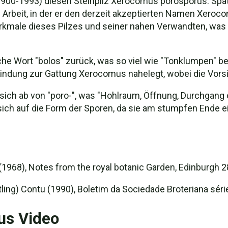
1900-1993) diesen Steinpilz Xerocomus porosporus. Späte
Arbeit, in der er den derzeit akzeptierten Namen Xeroco
rkmale dieses Pilzes und seiner nahen Verwandten, was 
che Wort "bolos" zurück, was so viel wie "Tonklumpen" 
ndung zur Gattung Xerocomus nahelegt, wobei die Vorsilb
sich ab von "poro-", was "Hohlraum, Öffnung, Durchgang 
 sich auf die Form der Sporen, da sie am stumpfen Ende e
1968), Notes from the royal botanic Garden, Edinburgh 28
ng) Contu (1990), Boletim da Sociedade Broteriana série
us Video