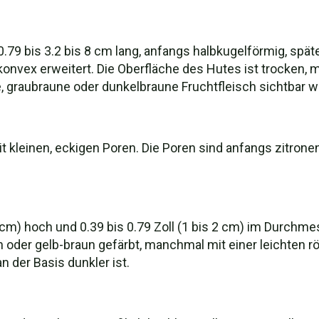
79 bis 3.2 bis 8 cm lang, anfangs halbkugelförmig, spät
konvex erweitert. Die Oberfläche des Hutes ist trocken, ma
, graubraune oder dunkelbraune Fruchtfleisch sichtbar wi
 kleinen, eckigen Poren. Die Poren sind anfangs zitroneng
s 5 cm) hoch und 0.39 bis 0.79 Zoll (1 bis 2 cm) im Durchm
un oder gelb-braun gefärbt, manchmal mit einer leichten r
 der Basis dunkler ist.