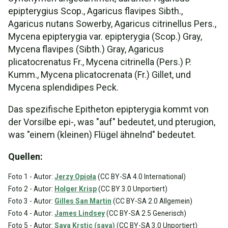
epipterygius Scop., Agaricus flavipes Sibth.,
Agaricus nutans Sowerby, Agaricus citrinellus Pers.,
Mycena epipterygia var. epipterygia (Scop.) Gray,
Mycena flavipes (Sibth.) Gray, Agaricus
plicatocrenatus Fr., Mycena citrinella (Pers.) P.
Kumm., Mycena plicatocrenata (Fr.) Gillet, und
Mycena splendidipes Peck.
Das spezifische Epitheton epipterygia kommt von
der Vorsilbe epi-, was "auf" bedeutet, und pterugion,
was "einem (kleinen) Flügel ähnelnd" bedeutet.
Quellen:
Foto 1 - Autor:
Jerzy Opioła
(CC BY-SA 4.0 International)
Foto 2 - Autor:
Holger Krisp
(CC BY 3.0 Unportiert)
Foto 3 - Autor:
Gilles San Martin
(CC BY-SA 2.0 Allgemein)
Foto 4 - Autor:
James Lindsey
(CC BY-SA 2.5 Generisch)
Foto 5 - Autor:
Sava Krstic (sava)
(CC BY-SA 3.0 Unportiert)