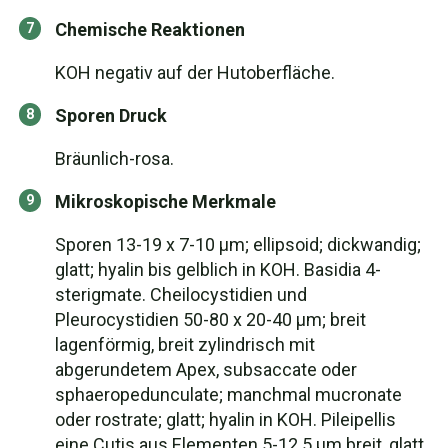
Chemische Reaktionen
KOH negativ auf der Hutoberfläche.
Sporen Druck
Bräunlich-rosa.
Mikroskopische Merkmale
Sporen 13-19 x 7-10 µm; ellipsoid; dickwandig;
glatt; hyalin bis gelblich in KOH. Basidia 4-
sterigmate. Cheilocystidien und
Pleurocystidien 50-80 x 20-40 µm; breit
lagenförmig, breit zylindrisch mit
abgerundetem Apex, subsaccate oder
sphaeropedunculate; manchmal mucronate
oder rostrate; glatt; hyalin in KOH. Pileipellis
eine Cutis aus Elementen 5-12.5 µm breit, glatt,