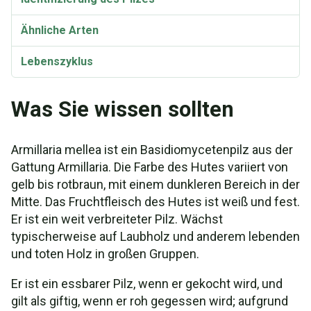
Ähnliche Arten
Lebenszyklus
Biolumineszenz
Was Sie wissen sollten
Taxonomie und Etymologie
Armillaria mellea ist ein Basidiomycetenpilz aus der
Synonyme und Varietäten
Gattung Armillaria. Die Farbe des Hutes variiert von
gelb bis rotbraun, mit einem dunkleren Bereich in der
Kochrezept: Gedünstete Armillaria mellea Kappen
und Stängel
Mitte. Das Fruchtfleisch des Hutes ist weiß und fest.
Er ist ein weit verbreiteter Pilz. Wächst
Das Rezept: Honig-Balsamico-Knoblauch-
typischerweise auf Laubholz und anderem lebenden
Champignons
und toten Holz in großen Gruppen.
Rezept: Honig-Pilz-Rührbraten
Er ist ein essbarer Pilz, wenn er gekocht wird, und
gilt als giftig, wenn er roh gegessen wird; aufgrund
Das Rezept: Mit Honig glasierte Pilz-