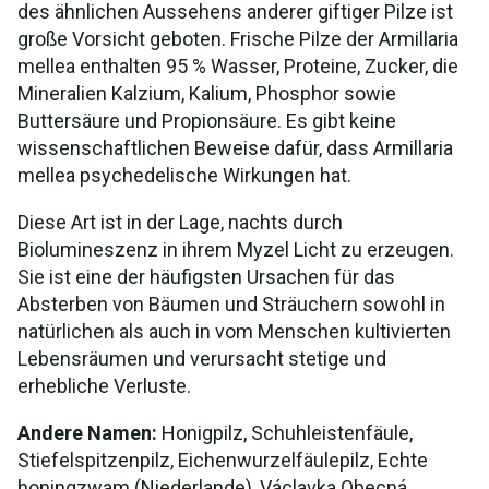
Schweinekoteletts
des ähnlichen Aussehens anderer giftiger Pilze ist
große Vorsicht geboten. Frische Pilze der Armillaria
Kochrezept: Honig-Pilz-Piroggen
mellea enthalten 95 % Wasser, Proteine, Zucker, die
Mineralien Kalzium, Kalium, Phosphor sowie
Armillaria mellea Video
Buttersäure und Propionsäure. Es gibt keine
wissenschaftlichen Beweise dafür, dass Armillaria
mellea psychedelische Wirkungen hat.
Diese Art ist in der Lage, nachts durch
Biolumineszenz in ihrem Myzel Licht zu erzeugen.
Sie ist eine der häufigsten Ursachen für das
Absterben von Bäumen und Sträuchern sowohl in
natürlichen als auch in vom Menschen kultivierten
Lebensräumen und verursacht stetige und
erhebliche Verluste.
Andere Namen:
Honigpilz, Schuhleistenfäule,
Stiefelspitzenpilz, Eichenwurzelfäulepilz, Echte
honingzwam (Niederlande), Václavka Obecná