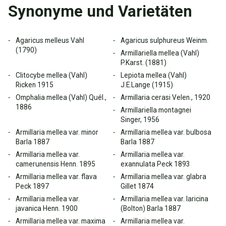
Synonyme und Varietäten
Agaricus melleus Vahl
Agaricus sulphureus Weinm.
(1790)
Armillariella mellea (Vahl)
P.Karst. (1881)
Clitocybe mellea (Vahl)
Lepiota mellea (Vahl)
Ricken 1915
J.E.Lange (1915)
Omphalia mellea (Vahl) Quél.,
Armillaria cerasi Velen., 1920
1886
Armillariella montagnei
Singer, 1956
Armillaria mellea var. minor
Armillaria mellea var. bulbosa
Barla 1887
Barla 1887
Armillaria mellea var.
Armillaria mellea var.
camerunensis Henn. 1895
exannulata Peck 1893
Armillaria mellea var. flava
Armillaria mellea var. glabra
Peck 1897
Gillet 1874
Armillaria mellea var.
Armillaria mellea var. laricina
javanica Henn. 1900
(Bolton) Barla 1887
Armillaria mellea var. maxima
Armillaria mellea var.