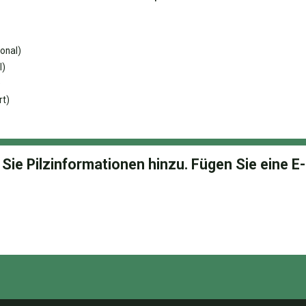
onal)
l)
)
rt)