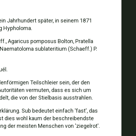
 ein Jahrhundert später, in seinem 1871
ung Hypholoma.
ff., Agaricus pomposus Bolton, Pratella
 Naematoloma sublateritium (Schaeff.) P.
él.
enförmigen Teilschleier sein, der den
Autoritäten vermuten, dass es sich um
t, die von der Stielbasis ausstrahlen.
klärung. Sub bedeutet einfach 'fast', das
, ist dies wohl kaum der beschreibendste
ung der meisten Menschen von 'ziegelrot'.