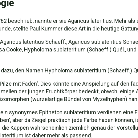
gie
62 beschrieb, nannte er sie Agaricus lateritius. Mehr als
unde, stellte Paul Kummer diese Art in die heutige Gatt
aricus lateritius Schaeff., Agaricus sublateritius Schae
osa Cooke, Hypholoma sublateritium (Schaeff.) Quél., und
 dazu, den Namen Hypholoma sublateritium (Schaeff.) Qu
lze mit Fäden'. Dies könnte eine Anspielung auf den fad
amellen der jungen Fruchtkörper bedeckt, obwohl einige 
izomorphen (wurzelartige Bündel von Myzelhyphen) handel
sein synonymes Epitheton sublateritium verdienen eine Er
lfarben', aber da Ziegel praktisch jede Farbe haben können
n die Kappen wahrscheinlich ziemlich genau der Vorstell
lateritium ist daher mehr als passend.