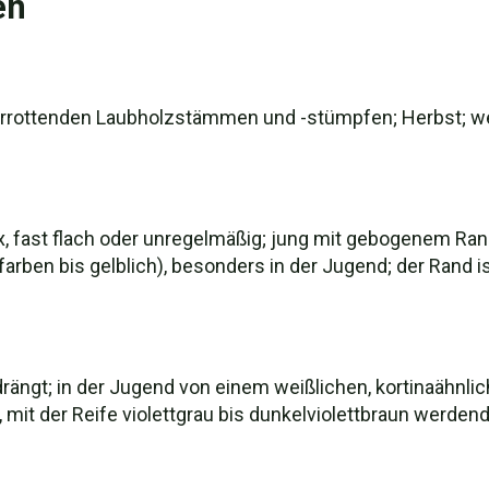
en
errottenden Laubholzstämmen und -stümpfen; Herbst; weit
ex, fast flach oder unregelmäßig; jung mit gebogenem Ran
afarben bis gelblich), besonders in der Jugend; der Ran
rängt; in der Jugend von einem weißlichen, kortinaähnlic
, mit der Reife violettgrau bis dunkelviolettbraun werden